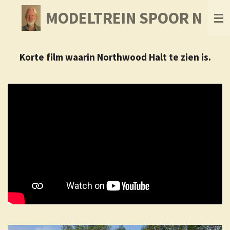
Ga
MODELTREIN SPOOR N
direct
naar
de
hoofdinhoud
Korte film waarin Northwood Halt te zien is.