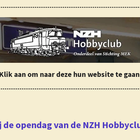
Klik aan om naar deze hun website te gaa
j de opendag van de NZH Hobbycl