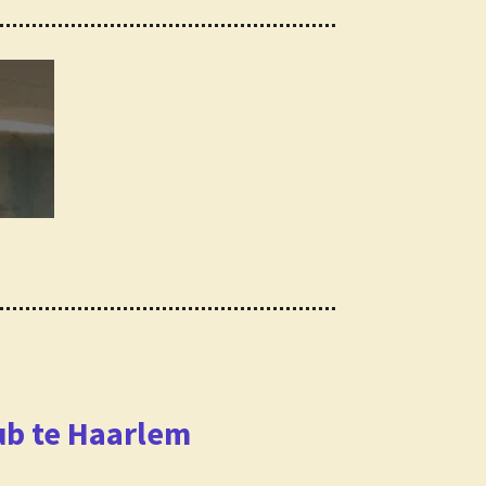
n
ub te Haarlem